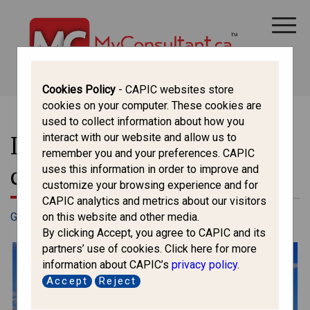
CANADA IMMIGRATION
ALL THINGS CANADA
STUDY IN CANADA
IMMIGRATION FRANCOPHONE
Cookies Policy
- CAPIC websites store
cookies on your computer. These cookies are
used to collect information about how you
Découvrez toutes les fêtes
interact with our website and allow us to
remember you and your preferences. CAPIC
célébrées par les québécois
uses this information in order to improve and
customize your browsing experience and for
CAPIC analytics and metrics about our visitors
on this website and other media.
GÉNÉRAL
•
APR 22, 2022
By clicking Accept, you agree to CAPIC and its
partners’ use of cookies. Click here for more
information about CAPIC’s
privacy policy
.
Accept
Reject